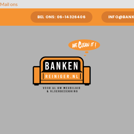
Ga
Mail ons
naar
BEL ONS: 06-14326406
INFO@BANKE
inhoud