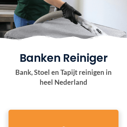
BANK 
ZAK
OVE
Banken Reiniger
CO
Bank, Stoel en Tapijt reinigen in
heel Nederland