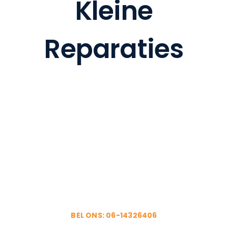
Kleine
BANK 
Reparaties
ZAK
OVE
CO
Uw Kleine
Reparaties?
BEL ONS: 06-14326406