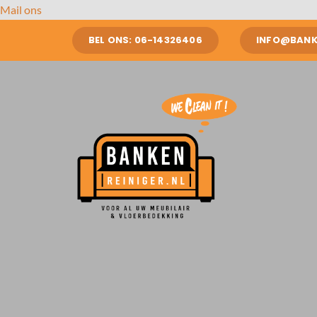
Ga
Mail ons
naar
BEL ONS: 06-14326406
INFO@BANKE
inhoud