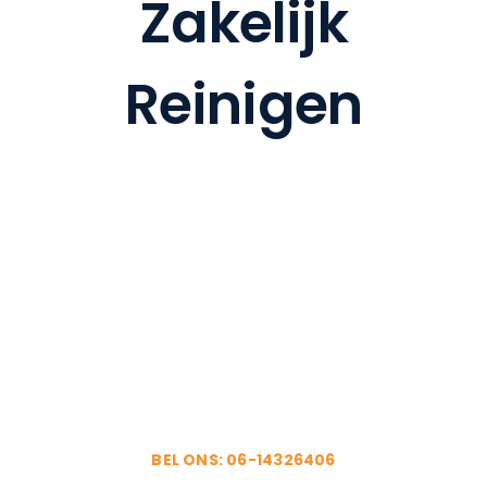
Zakelijk
BANK 
Reinigen
ZAK
OVE
CO
Uw Zakelijk
Reinigen?
BEL ONS: 06-14326406