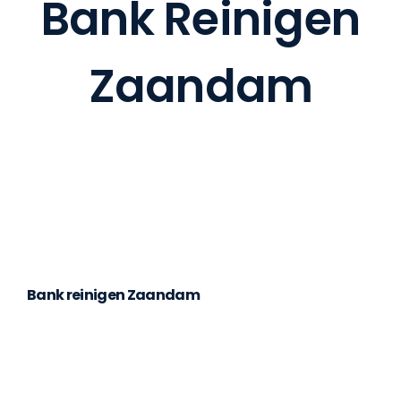
Bank Reinigen
BANK 
Zaandam
ZAK
OVE
CO
Bank reinigen Zaandam