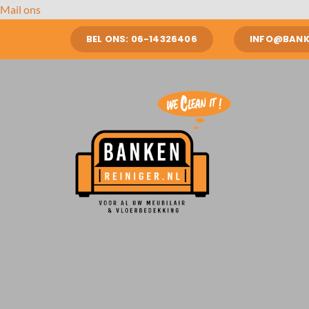
Ga
Mail ons
naar
BEL ONS: 06-14326406
INFO@BANKE
inhoud