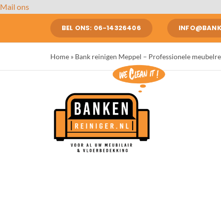
Ga
Mail ons
naar
BEL ONS: 06-14326406
INFO@BANKE
inhoud
Home
»
Bank reinigen Meppel – Professionele meubelrein